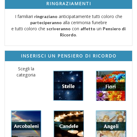
RINGRAZIAMENTI
I familiari
anticipatamente tutti coloro che
ringraziano
alla cerimonia funebre
parteciperanno
e tutti coloro che
con
un
scriveranno
affetto
Pensiero di
.
Ricordo
INSERISCI UN PENSIERO DI RICORDO
Scegli la
categoria