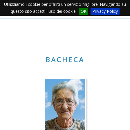
Utilizziamo i cookie per offrirti un servizio migliore. Navigando su
Apertu
questo sito accetti l'uso dei cookie.
OK
Privacy Policy
Menu
BACHECA