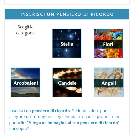
INSERISCI UN PENSIERO DI RICORDO
Scegli la
categoria
Inserisci un
. Se lo desideri, puoi
pensiero di ricordo
allegare un'immagine scegliendola tra quelle proposte nel
pannello
"Allega un'immagine al tuo pensiero di ricordo"
qui sopra*.