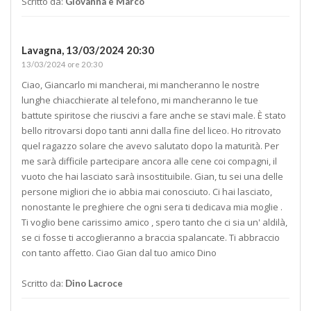
Scritto da:
Giovanna e Marco
Lavagna,
13/03/2024 20:30
13/03/2024 ore 20:30
Ciao, Giancarlo mi mancherai, mi mancheranno le nostre
lunghe chiacchierate al telefono, mi mancheranno le tue
battute spiritose che riuscivi a fare anche se stavi male. È stato
bello ritrovarsi dopo tanti anni dalla fine del liceo. Ho ritrovato
quel ragazzo solare che avevo salutato dopo la maturità. Per
me sarà difficile partecipare ancora alle cene coi compagni, il
vuoto che hai lasciato sarà insostituibile. Gian, tu sei una delle
persone migliori che io abbia mai conosciuto. Ci hai lasciato,
nonostante le preghiere che ogni sera ti dedicava mia moglie .
Ti voglio bene carissimo amico , spero tanto che ci sia un' aldilà,
se ci fosse ti accoglieranno a braccia spalancate. Ti abbraccio
con tanto affetto. Ciao Gian dal tuo amico Dino
Scritto da:
Dino Lacroce