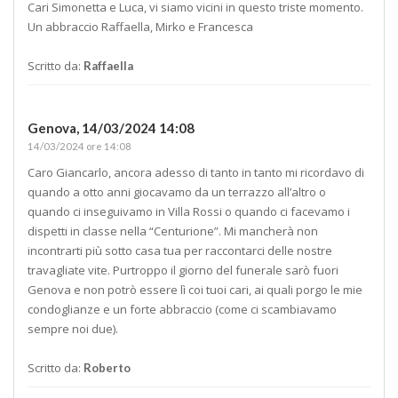
Cari Simonetta e Luca, vi siamo vicini in questo triste momento.
Un abbraccio Raffaella, Mirko e Francesca
Scritto da:
Raffaella
Genova,
14/03/2024 14:08
14/03/2024 ore 14:08
Caro Giancarlo, ancora adesso di tanto in tanto mi ricordavo di
quando a otto anni giocavamo da un terrazzo all’altro o
quando ci inseguivamo in Villa Rossi o quando ci facevamo i
dispetti in classe nella “Centurione”. Mi mancherà non
incontrarti più sotto casa tua per raccontarci delle nostre
travagliate vite. Purtroppo il giorno del funerale sarò fuori
Genova e non potrò essere lì coi tuoi cari, ai quali porgo le mie
condoglianze e un forte abbraccio (come ci scambiavamo
sempre noi due).
Scritto da:
Roberto