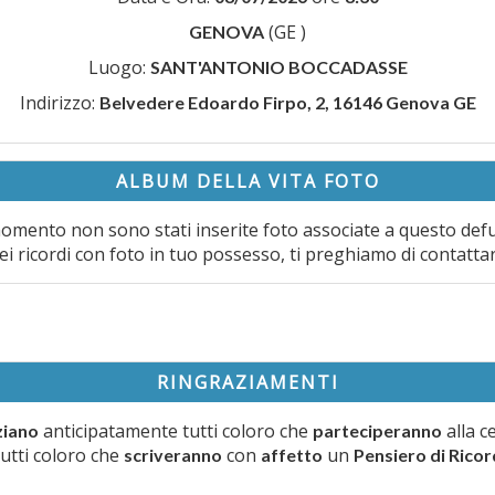
(GE )
GENOVA
Luogo:
SANT'ANTONIO BOCCADASSE
Indirizzo:
Belvedere Edoardo Firpo, 2, 16146 Genova GE
ALBUM DELLA VITA FOTO
omento non sono stati inserite foto associate a questo def
ei ricordi con foto in tuo possesso, ti preghiamo di contatta
RINGRAZIAMENTI
anticipatamente tutti coloro che
alla c
ziano
parteciperanno
tutti coloro che
con
un
scriveranno
affetto
Pensiero di Rico