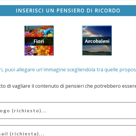
INSERISCI UN PENSIERO DI RICORDO
. Se lo desideri, puoi allegare un'immagine scegliendola t
e il contenuto di pensieri che potrebbero essere valutati offensivi e/o lesivi dell