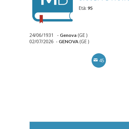
Età:
95
24/06/1931 -
(GE )
Genova
02/07/2026 -
(GE )
GENOVA
45