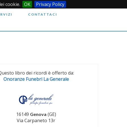
dei cookie.
OK
Privacy Policy
ERVIZI
CONTATTACI
Questo libro dei ricordi è offerto da:
Onoranze Funebri La Generale
16149
(GE)
Genova
Via Carpaneto 13r