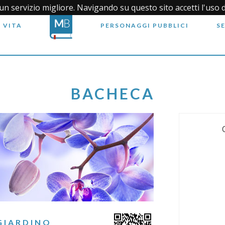
i un servizio migliore. Navigando su questo sito accetti l'uso 
 VITA
PERSONAGGI PUBBLICI
S
BACHECA
GIARDINO