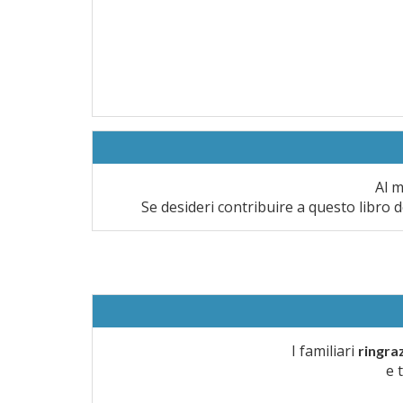
Al m
Se desideri contribuire a questo libro d
I familiari
ringra
e 