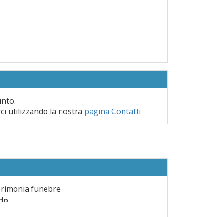
unto.
rci utilizzando la nostra
pagina Contatti
erimonia funebre
.
rdo