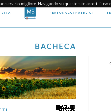
i un servizio migliore. Navigando su questo sito accetti l'uso 
 VITA
PERSONAGGI PUBBLICI
S
BACHECA
TTI