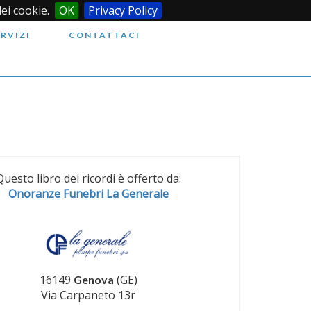
dei cookie.
OK
Privacy Policy
ERVIZI
CONTATTACI
Questo libro dei ricordi è offerto da:
Onoranze Funebri La Generale
16149
(GE)
Genova
Via Carpaneto 13r