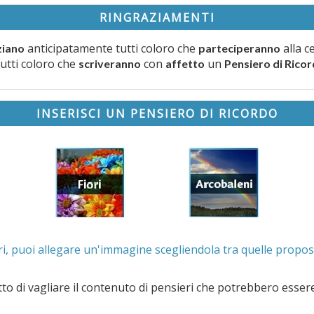
RINGRAZIAMENTI
anticipatamente tutti coloro che
alla c
ziano
parteciperanno
tutti coloro che
con
un
scriveranno
affetto
Pensiero di Rico
INSERISCI UN PENSIERO DI RICORDO
. Se lo desideri, puoi allegare un'immagine scegliendola t
e il contenuto di pensieri che potrebbero essere valutati offensivi e/o lesivi dell