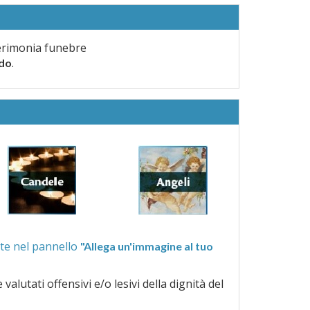
erimonia funebre
.
rdo
ra quelle proposte nel pannello
"Allega un'immagine al tuo
a dignità del