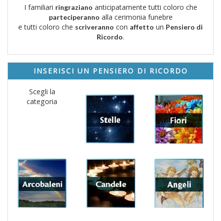
I familiari
anticipatamente tutti coloro che
ringraziano
alla cerimonia funebre
parteciperanno
e tutti coloro che
con
un
scriveranno
affetto
Pensiero di
.
Ricordo
INSERISCI UN PENSIERO DI RICORDO
Scegli la
categoria