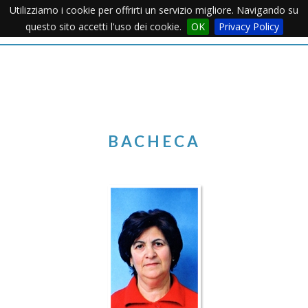
Utilizziamo i cookie per offrirti un servizio migliore. Navigando su
Apertu
questo sito accetti l'uso dei cookie.
OK
Privacy Policy
Menu
BACHECA