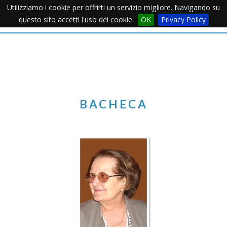
Utilizziamo i cookie per offrirti un servizio migliore. Navigando su
Apertu
questo sito accetti l'uso dei cookie.
OK
Privacy Policy
Menu
BACHECA