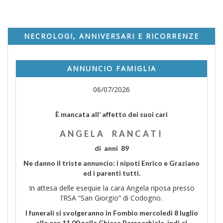
NECROLOGI, ANNIVERSARI E RICORRENZE
ANNUNCIO FAMIGLIA
06/07/2026
È mancata all’ affetto dei suoi cari
ANGELA RANCATI
di anni 89
Ne danno il triste annuncio: i nipoti Enrico e Graziano
ed i parenti tutti.
In attesa delle esequie la cara Angela riposa presso
l’RSA “San Giorgio” di Codogno.
I funerali si svolgeranno in Fombio mercoledì 8 luglio
alle ore 11.00 nella Chiesa Parrocchiale, indi al