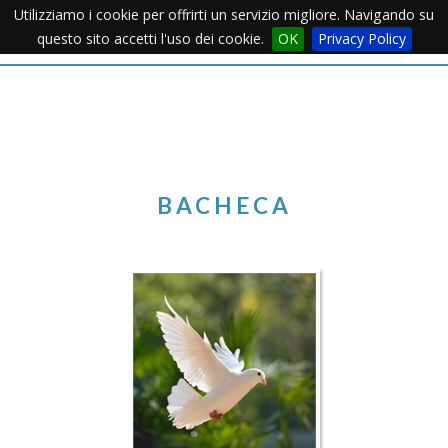
Utilizziamo i cookie per offrirti un servizio migliore. Navigando su
Apertu
questo sito accetti l'uso dei cookie.
OK
Privacy Policy
Menu
BACHECA