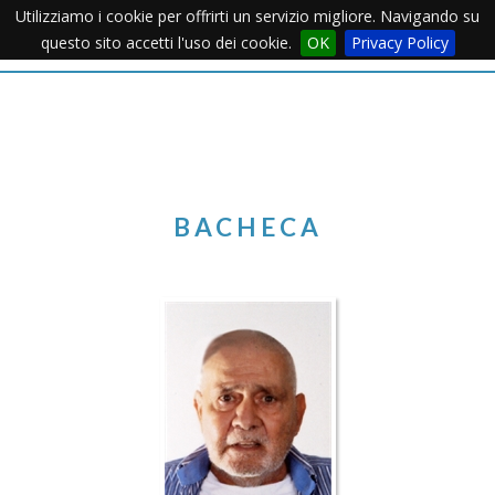
Utilizziamo i cookie per offrirti un servizio migliore. Navigando su
Apertu
questo sito accetti l'uso dei cookie.
OK
Privacy Policy
Menu
BACHECA