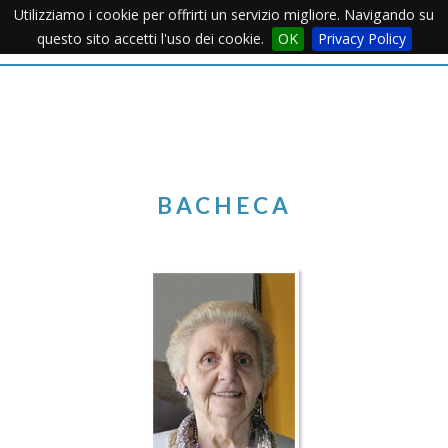
Utilizziamo i cookie per offrirti un servizio migliore. Navigando su
Apertu
questo sito accetti l'uso dei cookie.
OK
Privacy Policy
Menu
BACHECA