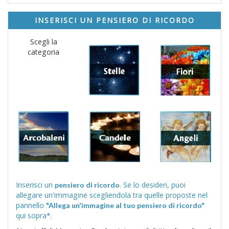
INSERISCI UN PENSIERO DI RICORDO
Scegli la
categoria
Inserisci un
. Se lo desideri, puoi
pensiero di ricordo
allegare un'immagine scegliendola tra quelle proposte nel
pannello
"Allega un'immagine al tuo pensiero di ricordo"
qui sopra*.