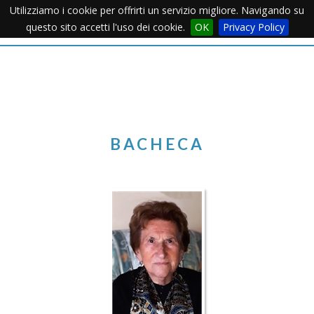
Utilizziamo i cookie per offrirti un servizio migliore. Navigando su
Apertu
questo sito accetti l'uso dei cookie.
OK
Privacy Policy
Menu
BACHECA