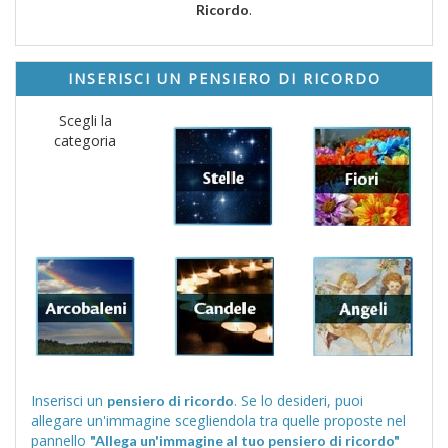
.
Ricordo
INSERISCI UN PENSIERO DI RICORDO
Scegli la
categoria
Inserisci un
. Se lo desideri, puoi
pensiero di ricordo
allegare un'immagine scegliendola tra quelle proposte nel
pannello
"Allega un'immagine al tuo pensiero di ricordo"