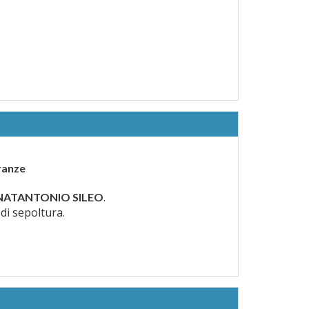
branze
.
ATANTONIO SILEO
 di sepoltura.