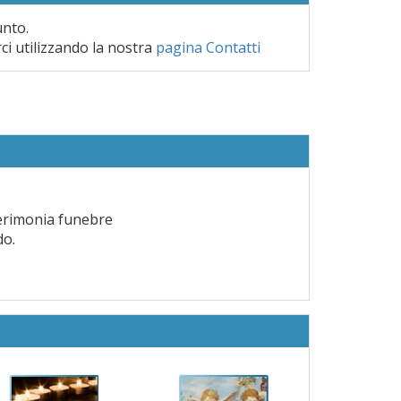
unto.
rci utilizzando la nostra
pagina Contatti
cerimonia funebre
do.