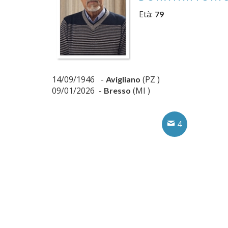
Età:
79
14/09/1946 -
(PZ )
Avigliano
09/01/2026 -
(MI )
Bresso
4