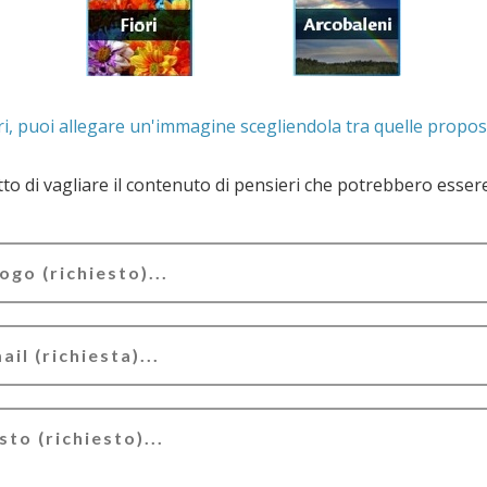
. Se lo desideri, puoi allegare un'immagine scegliendola t
e il contenuto di pensieri che potrebbero essere valutati offensivi e/o lesivi dell