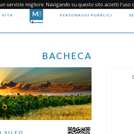
i un servizio migliore. Navigando su questo sito accetti l'uso 
 VITA
PERSONAGGI PUBBLICI
S
BACHECA
 SILEO