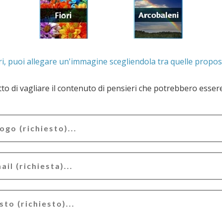
. Se lo desideri, puoi allegare un'immagine scegliendola t
e il contenuto di pensieri che potrebbero essere valutati offensivi e/o lesivi dell