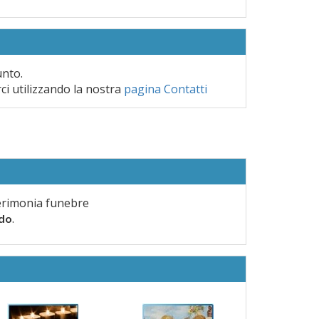
unto.
rci utilizzando la nostra
pagina Contatti
erimonia funebre
.
rdo