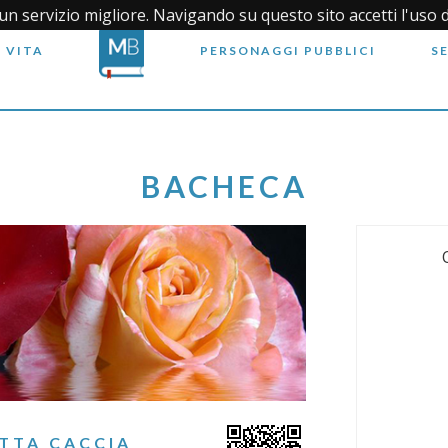
i un servizio migliore. Navigando su questo sito accetti l'uso 
 VITA
PERSONAGGI PUBBLICI
S
BACHECA
TTA CACCIA