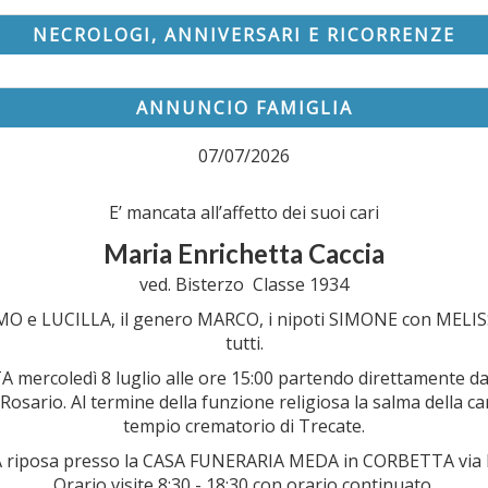
NECROLOGI, ANNIVERSARI E RICORRENZE
ANNUNCIO FAMIGLIA
07/07/2026
E’ mancata all’affetto dei suoi cari
Maria Enrichetta Caccia
ved. Bisterzo Classe 1934
SSIMO e LUCILLA, il genero MARCO, i nipoti SIMONE con MEL
tutti.
mercoledì 8 luglio alle ore 15:00 partendo direttamente dal
l S.Rosario. Al termine della funzione religiosa la salma dell
tempio crematorio di Trecate.
riposa presso la CASA FUNERARIA MEDA in CORBETTA via M
Orario visite 8:30 - 18:30 con orario continuato.