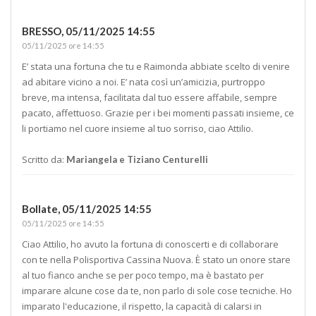
BRESSO,
05/11/2025 14:55
05/11/2025 ore 14:55
E’ stata una fortuna che tu e Raimonda abbiate scelto di venire
ad abitare vicino a noi. E’ nata così un’amicizia, purtroppo
breve, ma intensa, facilitata dal tuo essere affabile, sempre
pacato, affettuoso. Grazie per i bei momenti passati insieme, ce
li portiamo nel cuore insieme al tuo sorriso, ciao Attilio.
Scritto da:
Mariangela e Tiziano Centurelli
Bollate,
05/11/2025 14:55
05/11/2025 ore 14:55
Ciao Attilio, ho avuto la fortuna di conoscerti e di collaborare
con te nella Polisportiva Cassina Nuova. È stato un onore stare
al tuo fianco anche se per poco tempo, ma è bastato per
imparare alcune cose da te, non parlo di sole cose tecniche. Ho
imparato l'educazione, il rispetto, la capacità di calarsi in