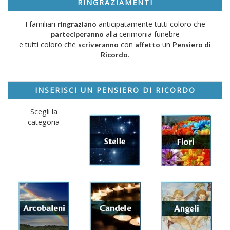
RINGRAZIAMENTI
I familiari
anticipatamente tutti coloro che
ringraziano
alla cerimonia funebre
parteciperanno
e tutti coloro che
con
un
scriveranno
affetto
Pensiero di
.
Ricordo
INSERISCI UN PENSIERO DI RICORDO
Scegli la
categoria