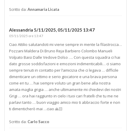
Scritto da:
Annamaria Licata
Alessandria 5/11/2025,
05/11/2025 13:47
05/11/2025 ore 13:47
Ciao Attilio salutandoti mi viene sempre in mente la filastrocca…
Pozzani Maldera Di Bruno Reja Barbiero Colombo Manueli
Volpato Baisi Dalle Vedove Dolso …. Con questa squadra ci hai
dato grosse soddisfazioni e emozioni indimenticabili… ci siamo
sempre tenuti in contatto per l’amicizia che ci legava … difficile
dimenticare un ottimo e serio giocatore e una brava persona
come eri tu … hai sempre voluto un gran bene alla nostra
amata maglia grigia … anche ultimamente mi chiedevi dei nostri
Grigi … ora hai raggiunto in cielo i tuoi cari fratelli che tu me ne
parlavi tanto … buon viaggio amico mio ti abbraccio forte e non
ti dimenticherò mai …ciao 🙏🏻
Scritto da:
Carlo Sacco