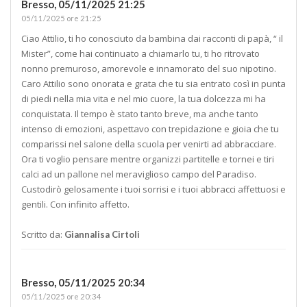
Bresso,
05/11/2025 21:25
05/11/2025 ore 21:25
Ciao Attilio, ti ho conosciuto da bambina dai racconti di papà, “ il
Mister”, come hai continuato a chiamarlo tu, ti ho ritrovato
nonno premuroso, amorevole e innamorato del suo nipotino.
Caro Attilio sono onorata e grata che tu sia entrato così in punta
di piedi nella mia vita e nel mio cuore, la tua dolcezza mi ha
conquistata. Il tempo è stato tanto breve, ma anche tanto
intenso di emozioni, aspettavo con trepidazione e gioia che tu
comparissi nel salone della scuola per venirti ad abbracciare.
Ora ti voglio pensare mentre organizzi partitelle e tornei e tiri
calci ad un pallone nel meraviglioso campo del Paradiso.
Custodirò gelosamente i tuoi sorrisi e i tuoi abbracci affettuosi e
gentili. Con infinito affetto.
Scritto da:
Giannalisa Cirtoli
Bresso,
05/11/2025 20:34
05/11/2025 ore 20:34