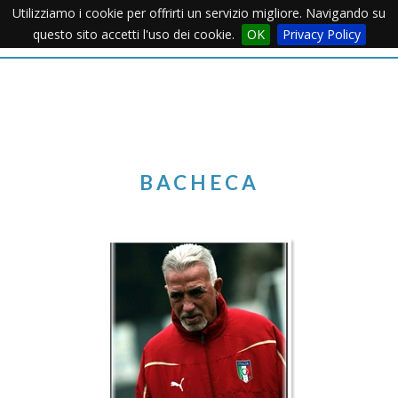
Utilizziamo i cookie per offrirti un servizio migliore. Navigando su
Apertu
questo sito accetti l'uso dei cookie.
OK
Privacy Policy
Menu
BACHECA