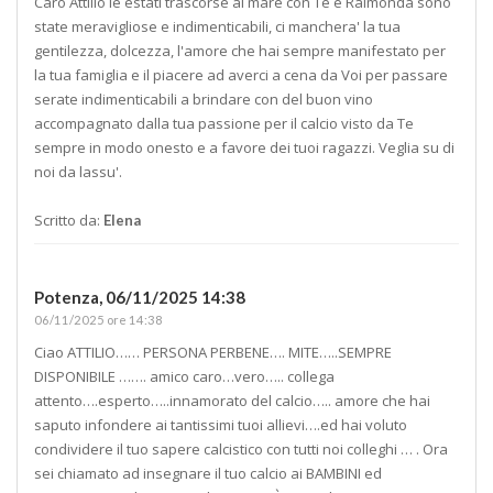
Caro Attilio le estati trascorse al mare con Te e Raimonda sono
state meravigliose e indimenticabili, ci manchera' la tua
gentilezza, dolcezza, l'amore che hai sempre manifestato per
la tua famiglia e il piacere ad averci a cena da Voi per passare
serate indimenticabili a brindare con del buon vino
accompagnato dalla tua passione per il calcio visto da Te
sempre in modo onesto e a favore dei tuoi ragazzi. Veglia su di
noi da lassu'.
Scritto da:
Elena
Potenza,
06/11/2025 14:38
06/11/2025 ore 14:38
Ciao ATTILIO…… PERSONA PERBENE…. MITE…..SEMPRE
DISPONIBILE ……. amico caro…vero….. collega
attento….esperto…..innamorato del calcio….. amore che hai
saputo infondere ai tantissimi tuoi allievi….ed hai voluto
condividere il tuo sapere calcistico con tutti noi colleghi … . Ora
sei chiamato ad insegnare il tuo calcio ai BAMBINI ed