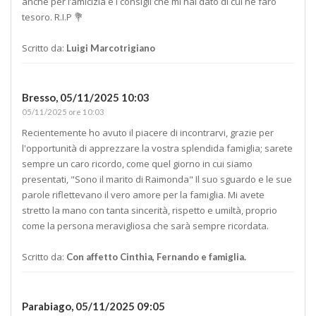
anche per l’amicizia e i consigli che mi hai dato di cui ne farò
tesoro. R.I.P 💐
Scritto da:
Luigi Marcotrigiano
Bresso,
05/11/2025 10:03
05/11/2025 ore 10:03
Recientemente ho avuto il piacere di incontrarvi, grazie per
l'opportunità di apprezzare la vostra splendida famiglia; sarete
sempre un caro ricordo, come quel giorno in cui siamo
presentati, "Sono il marito di Raimonda" Il suo sguardo e le sue
parole riflettevano il vero amore per la famiglia. Mi avete
stretto la mano con tanta sincerità, rispetto e umiltà, proprio
come la persona meravigliosa che sarà sempre ricordata.
Scritto da:
Con affetto Cinthia, Fernando e famiglia.
Parabiago,
05/11/2025 09:05