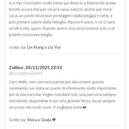
io e Yiyi ci troviamo molto bene qui dove tu e Raimondo avete
tenuto a cura che per voi era casa, adesso anche per noi è
casa, un posto dove può proteggerci dalla pioggia e venti, e
può portare calore della famiglia. Riposa in pace, e se ci sarà
un’altra vita, spero di poter avere una cena insieme a te, e di
poterti conoscere meglio.
Scritto da:
Lin Xiang e Liu Yiyi
Zollino ,
05/11/2025 23:51
05/11/2025 ore 23:51
Caro Attilio, non servono parole per descrivere questo
rammarico, sei stata un punto di riferimento molto importante
per la mia crescita. Voglio ricordarti così, una persona sempre
sorridente, disponibile e con una grande forza. Avrai sempre
un posto nei nostri cuori. Ti vogliamo bene❤️
Scritto da:
Shiva e Giada 💗