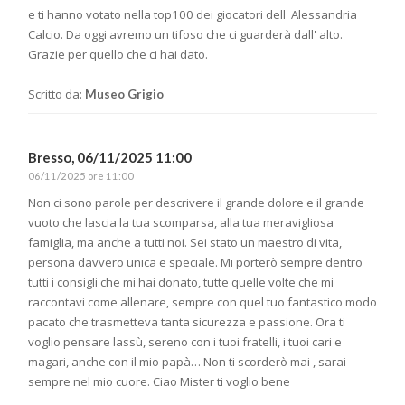
e ti hanno votato nella top100 dei giocatori dell' Alessandria
Calcio. Da oggi avremo un tifoso che ci guarderà dall' alto.
Grazie per quello che ci hai dato.
Scritto da:
Museo Grigio
Bresso,
06/11/2025 11:00
06/11/2025 ore 11:00
Non ci sono parole per descrivere il grande dolore e il grande
vuoto che lascia la tua scomparsa, alla tua meravigliosa
famiglia, ma anche a tutti noi. Sei stato un maestro di vita,
persona davvero unica e speciale. Mi porterò sempre dentro
tutti i consigli che mi hai donato, tutte quelle volte che mi
raccontavi come allenare, sempre con quel tuo fantastico modo
pacato che trasmetteva tanta sicurezza e passione. Ora ti
voglio pensare lassù, sereno con i tuoi fratelli, i tuoi cari e
magari, anche con il mio papà… Non ti scorderò mai , sarai
sempre nel mio cuore. Ciao Mister ti voglio bene