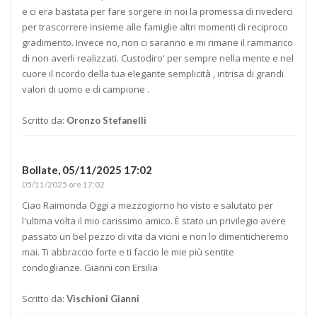
e ci era bastata per fare sorgere in noi la promessa di rivederci
per trascorrere insieme alle famiglie altri momenti di reciproco
gradimento. Invece no, non ci saranno e mi rimane il rammarico
di non averli realizzati. Custodiro' per sempre nella mente e nel
cuore il ricordo della tua elegante semplicità , intrisa di grandi
valori di uomo e di campione .
Scritto da:
Oronzo Stefanelli
Bollate,
05/11/2025 17:02
05/11/2025 ore 17:02
Ciao Raimonda Oggi a mezzogiorno ho visto e salutato per
l'ultima volta il mio carissimo amico. È stato un privilegio avere
passato un bel pezzo di vita da vicini e non lo dimenticheremo
mai. Ti abbraccio forte e ti faccio le mie più sentite
condoglianze. Gianni con Ersilia
Scritto da:
Vischioni Gianni