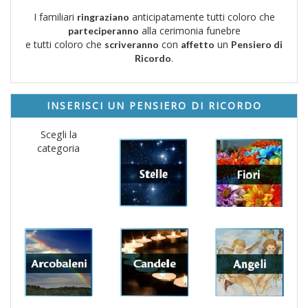
I familiari
anticipatamente tutti coloro che
ringraziano
alla cerimonia funebre
parteciperanno
e tutti coloro che
con
un
scriveranno
affetto
Pensiero di
.
Ricordo
INSERISCI UN PENSIERO DI RICORDO
Scegli la
categoria