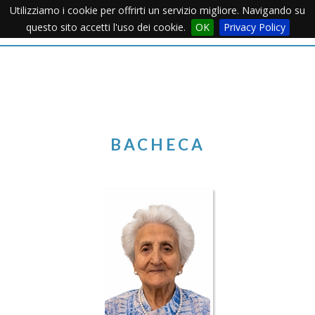
Utilizziamo i cookie per offrirti un servizio migliore. Navigando su
Apertu
questo sito accetti l'uso dei cookie.
OK
Privacy Policy
Menu
BACHECA