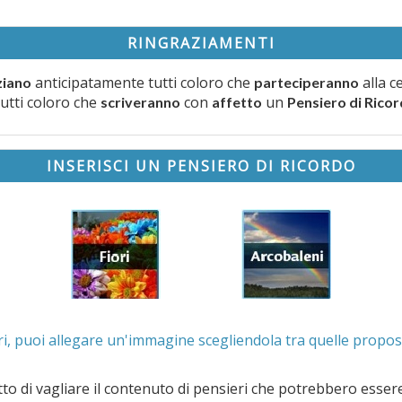
RINGRAZIAMENTI
anticipatamente tutti coloro che
alla c
ziano
parteciperanno
tutti coloro che
con
un
scriveranno
affetto
Pensiero di Rico
INSERISCI UN PENSIERO DI RICORDO
. Se lo desideri, puoi allegare un'immagine scegliendola t
e il contenuto di pensieri che potrebbero essere valutati offensivi e/o lesivi dell