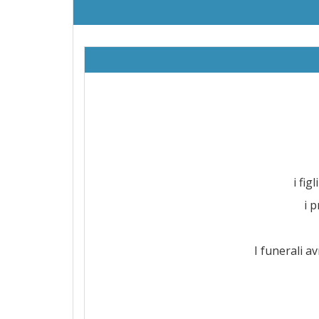
i fi
i 
I funerali a