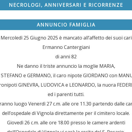
NECROLOGI, ANNIVERSARI E RICORRENZE
ANNUNCIO FAMIGLIA
Mercoledì 25 Giugno 2025 è mancato all’affetto dei suoi cari
Ermanno Cantergiani
di anni 82
Ne danno il triste annuncio la moglie MARIA,
gli STEFANO e GERMANO, il caro nipote GIORDANO con MAN
pronipoti GINEVRA, LUDOVICA e LEONARDO, la nuora FEDER
ed i parenti tutti.
vranno luogo Venerdì 27 c.m. alle ore 11.30 partendo dalle c
dell’ospedale di Vignola direttamente per il cimitero locale.
Giovedì 26 c.m. alle ore 18.00 presso le camere ardenti