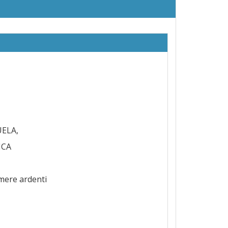
UELA,
ICA
amere ardenti