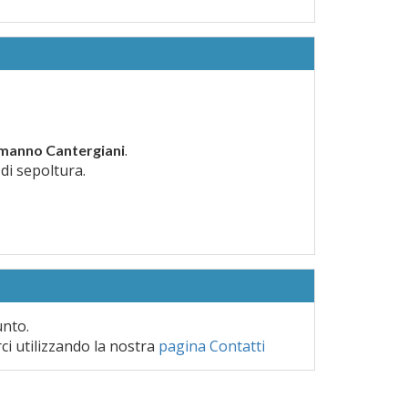
.
manno Cantergiani
 di sepoltura.
unto.
rci utilizzando la nostra
pagina Contatti