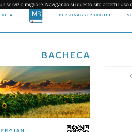
i un servizio migliore. Navigando su questo sito accetti l'uso 
 VITA
PERSONAGGI PUBBLICI
S
BACHECA
ERGIANI