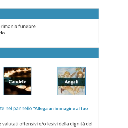
erimonia funebre
.
rdo
ra quelle proposte nel pannello
"Allega un'immagine al tuo
a dignità del