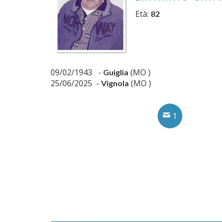
Età:
82
09/02/1943 -
(MO )
Guiglia
25/06/2025 -
(MO )
Vignola
1