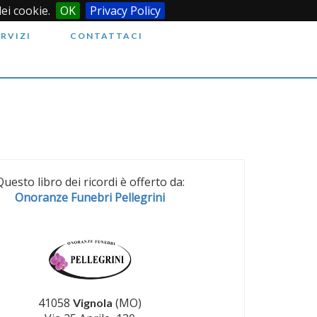
dei cookie.
OK
Privacy Policy
ERVIZI
CONTATTACI
Questo libro dei ricordi è offerto da:
Onoranze Funebri Pellegrini
41058
(MO)
Vignola