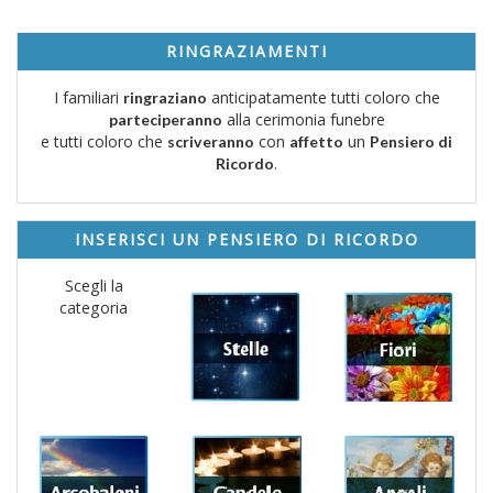
RINGRAZIAMENTI
I familiari
anticipatamente tutti coloro che
ringraziano
alla cerimonia funebre
parteciperanno
e tutti coloro che
con
un
scriveranno
affetto
Pensiero di
.
Ricordo
INSERISCI UN PENSIERO DI RICORDO
Scegli la
categoria