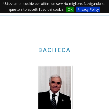
Utilizziamo i cookie per offrirti un servizio migliore. Navigando su
Apertu
questo sito accetti l'uso dei cookie.
OK
Privacy Policy
Menu
BACHECA