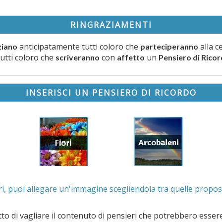
RINGRAZIAMENTI
anticipatamente tutti coloro che
alla c
ziano
parteciperanno
tutti coloro che
con
un
scriveranno
affetto
Pensiero di Rico
INSERISCI UN PENSIERO DI RICORDO
. Se lo desideri, puoi allegare un'immagine scegliendola t
e il contenuto di pensieri che potrebbero essere valutati offensivi e/o lesivi dell