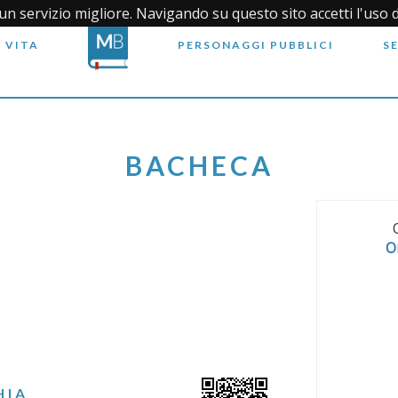
i un servizio migliore. Navigando su questo sito accetti l'uso 
 VITA
PERSONAGGI PUBBLICI
S
BACHECA
O
HIA