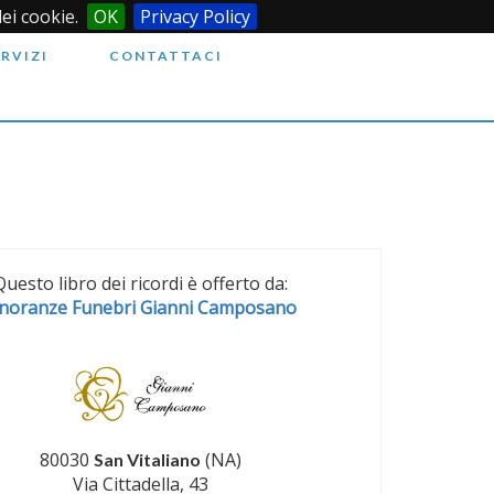
dei cookie.
OK
Privacy Policy
ERVIZI
CONTATTACI
Questo libro dei ricordi è offerto da:
noranze Funebri Gianni Camposano
80030
(NA)
San Vitaliano
Via Cittadella, 43