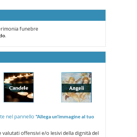
erimonia funebre
.
rdo
ra quelle proposte nel pannello
"Allega un'immagine al tuo
a dignità del