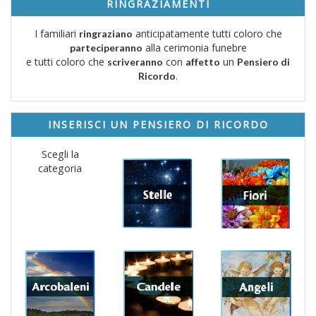
RINGRAZIAMENTI
I familiari
anticipatamente tutti coloro che
ringraziano
alla cerimonia funebre
parteciperanno
e tutti coloro che
con
un
scriveranno
affetto
Pensiero di
.
Ricordo
INSERISCI UN PENSIERO DI RICORDO
Scegli la
categoria