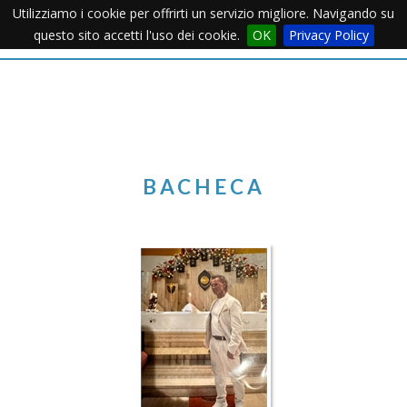
Utilizziamo i cookie per offrirti un servizio migliore. Navigando su
Apertu
questo sito accetti l'uso dei cookie.
OK
Privacy Policy
Menu
BACHECA