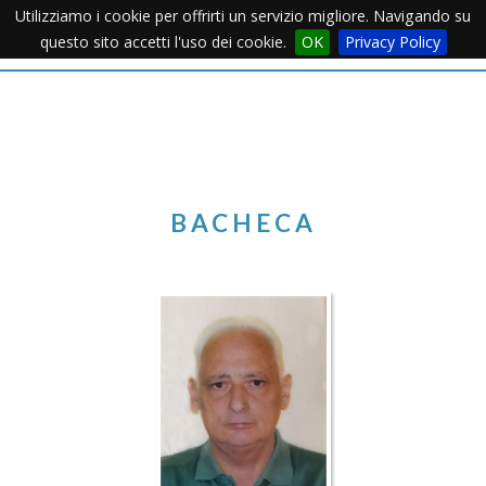
Utilizziamo i cookie per offrirti un servizio migliore. Navigando su
Apertu
questo sito accetti l'uso dei cookie.
OK
Privacy Policy
Menu
BACHECA