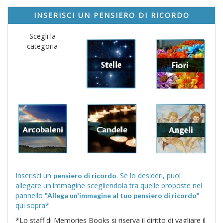
INSERISCI UN PENSIERO DI RICORDO
Scegli la
categoria
Inserisci un
. Se lo desideri, puoi
pensiero di ricordo
allegare un'immagine scegliendola tra quelle proposte nel
pannello
"Allega un'immagine al tuo pensiero di ricordo"
qui sopra*.
*Lo staff di Memories Books si riserva il diritto di vagliare il