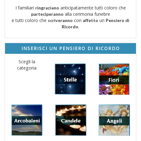
I familiari
anticipatamente tutti coloro che
ringraziano
alla cerimonia funebre
parteciperanno
e tutti coloro che
con
un
scriveranno
affetto
Pensiero di
.
Ricordo
INSERISCI UN PENSIERO DI RICORDO
Scegli la
categoria