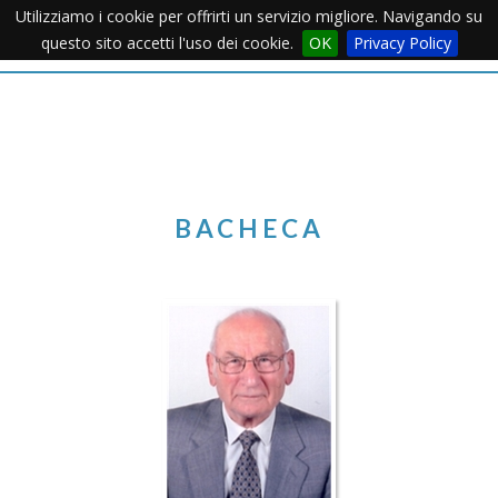
Utilizziamo i cookie per offrirti un servizio migliore. Navigando su
Apertu
questo sito accetti l'uso dei cookie.
OK
Privacy Policy
Menu
BACHECA