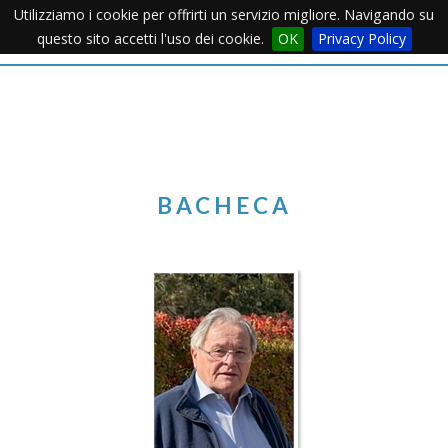
Utilizziamo i cookie per offrirti un servizio migliore. Navigando su
Apertu
questo sito accetti l'uso dei cookie.
OK
Privacy Policy
Menu
BACHECA