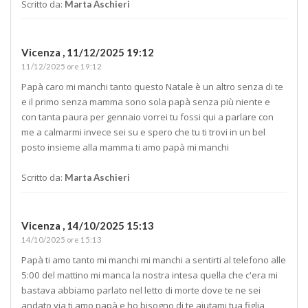
Scritto da:
Marta Aschieri
Vicenza ,
11/12/2025 19:12
11/12/2025 ore 19:12
Papà caro mi manchi tanto questo Natale è un altro senza di te
e il primo senza mamma sono sola papà senza più niente e
con tanta paura per gennaio vorrei tu fossi qui a parlare con
me a calmarmi invece sei su e spero che tu ti trovi in un bel
posto insieme alla mamma ti amo papà mi manchi
Scritto da:
Marta Aschieri
Vicenza ,
14/10/2025 15:13
14/10/2025 ore 15:13
Papà ti amo tanto mi manchi mi manchi a sentirti al telefono alle
5:00 del mattino mi manca la nostra intesa quella che c'era mi
bastava abbiamo parlato nel letto di morte dove te ne sei
andato via ti amo papà e ho bisogno di te aiutami tua figlia