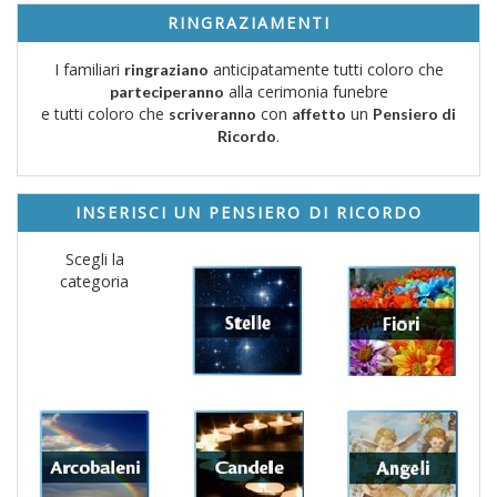
RINGRAZIAMENTI
I familiari
anticipatamente tutti coloro che
ringraziano
alla cerimonia funebre
parteciperanno
e tutti coloro che
con
un
scriveranno
affetto
Pensiero di
.
Ricordo
INSERISCI UN PENSIERO DI RICORDO
Scegli la
categoria