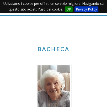
Utilizziamo i cookie per offrirti un servizio migliore. Navigando su
Apertu
questo sito accetti l'uso dei cookie.
OK
Privacy Policy
Menu
BACHECA