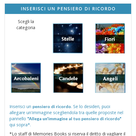
INSERISCI UN PENSIERO DI RICORDO
Scegli la
categoria
Inserisci un
. Se lo desideri, puoi
pensiero di ricordo
allegare un'immagine scegliendola tra quelle proposte nel
pannello
"Allega un'immagine al tuo pensiero di ricordo"
qui sopra*.
*Lo staff di Memories Books si riserva il diritto di vagliare il