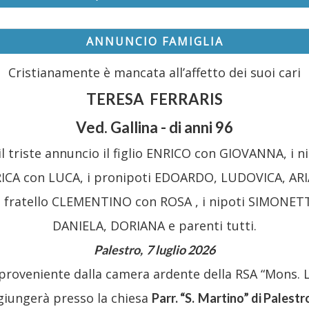
ANNUNCIO FAMIGLIA
Cristianamente è mancata all’affetto dei suoi cari
TERESA FERRARIS
Ved. Gallina - di anni 96
l triste annuncio il figlio ENRICO con GIOVANNA, i ni
ICA con LUCA, i pronipoti EDOARDO, LUDOVICA, AR
 fratello CLEMENTINO con ROSA , i nipoti SIMONET
DANIELA, DORIANA e parenti tutti.
Palestro,
7 luglio
2026
proveniente dalla camera ardente della RSA “Mons. 
 giungerà presso la chiesa
P
arr. “S.
Martino
”
d
i Palestr