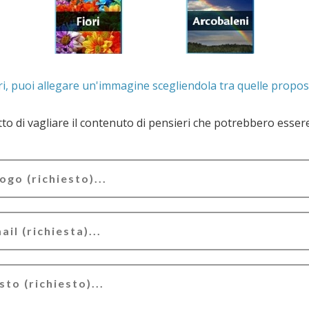
. Se lo desideri, puoi allegare un'immagine scegliendola t
e il contenuto di pensieri che potrebbero essere valutati offensivi e/o lesivi dell