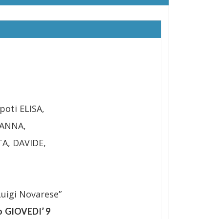
poti ELISA,
IANNA,
TA, DAVIDE,
Luigi Novarese”
o
GIOVEDI’ 9