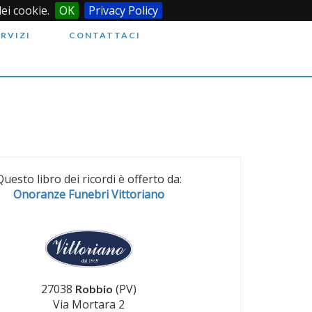
dei cookie.
OK
Privacy Policy
ERVIZI
CONTATTACI
Questo libro dei ricordi è offerto da:
Onoranze Funebri Vittoriano
27038
(PV)
Robbio
Via Mortara 2