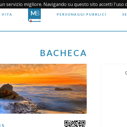
i un servizio migliore. Navigando su questo sito accetti l'uso 
 VITA
PERSONAGGI PUBBLICI
S
BACHECA
IS