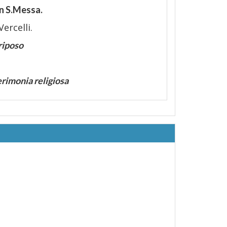
on S.Messa.
ercelli.
 riposo
erimonia religiosa