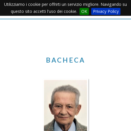
Utilizziamo i cookie per offrirti un servizio migliore. Navigando su
Apertu
questo sito accetti l'uso dei cookie.
OK
Privacy Policy
Menu
BACHECA