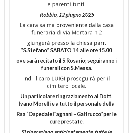
e parenti tutti.
Robbio
,
12
giugno
202
5
La cara salma proveniente dalla casa
funeraria di via Mortara n 2
giungerà presso la chiesa parr.
“
S.
Stefano
”
SABATO 14
alle ore
1
5
.00
ove sar
à recitato
il
S.Rosario; seguiranno i
funerali con S.Messa
.
Indi il caro LUIGI proseguirà per il
cimitero locale.
Un
particolare ringraziamento al Dott.
Ivano Morelli e a tutto il personale della
Rsa “Ospedale Fagnani – Galtrucco”per le
cure prestate.
Si ringraziano anticipatamente
tutte le