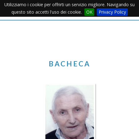
Utilizziamo i cookie per offrirti un servizio migliore. Navigando su
Apertu
questo sito accetti l'uso dei cookie.
OK
Privacy Policy
Menu
BACHECA