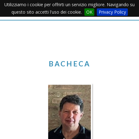
Utilizziamo i cookie per offrirti un servizio migliore. Navigando su
Apertu
questo sito accetti l'uso dei cookie.
OK
Privacy Policy
Menu
BACHECA