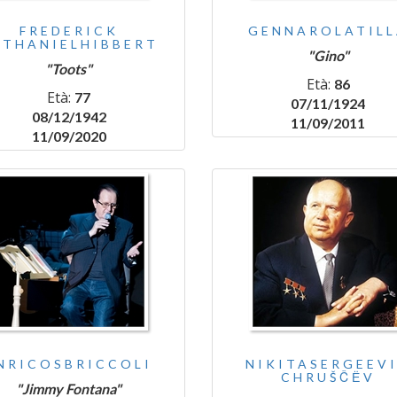
FREDERICK
GENNAROLATILL
ATHANIELHIBBERT
"Gino"
"Toots"
Età:
86
Età:
77
07/11/1924
08/12/1942
11/09/2011
11/09/2020
NRICOSBRICCOLI
NIKITASERGEEV
CHRUŠČЁV
"Jimmy Fontana"