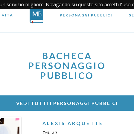
i un servizio migliore. Navigando su questo sito accetti l'uso 
 VITA
PERSONAGGI PUBBLICI
S
BACHECA
PERSONAGGIO
PUBBLICO
VEDI TUTTI I PERSONAGGI PUBBLICI
ALEXIS ARQUETTE
Età:
47