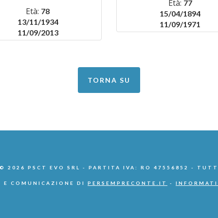
Età:
77
Età:
78
15/04/1894
13/11/1934
11/09/1971
11/09/2013
TORNA SU
 2026 PSCT EVO SRL - PARTITA IVA: RO 47556852 - TUTT
 E COMUNICAZIONE DI
PERSEMPRECONTE.IT
-
INFORMATI