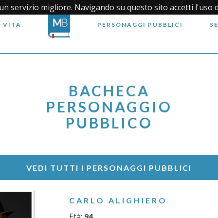
i un servizio migliore. Navigando su questo sito accetti l'uso 
 VITA
PERSONAGGI PUBBLICI
S
BACHECA
PERSONAGGIO
PUBBLICO
VEDI TUTTI I PERSONAGGI PUBBLICI
CARLO ALIGHIERO
Età:
94