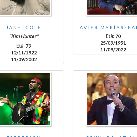
JANETCOLE
JAVIER MARÍASFR
Età:
"Kim Hunter"
70
25/09/1951
Età:
79
11/09/2022
12/11/1922
11/09/2002