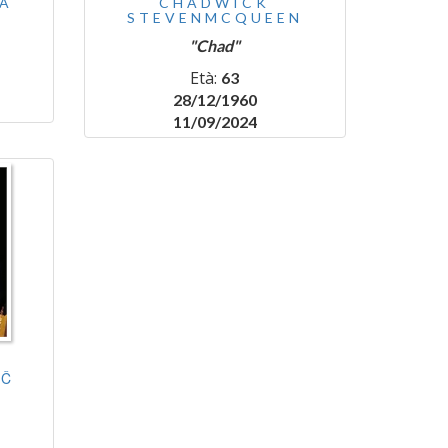
A
CHADWICK
STEVENMCQUEEN
"Chad"
Età:
63
28/12/1960
11/09/2024
IČ