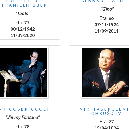
FREDERICK
GENNAROLATILL
ATHANIELHIBBERT
"Gino"
"Toots"
Età:
86
Età:
77
07/11/1924
08/12/1942
11/09/2011
11/09/2020
NRICOSBRICCOLI
NIKITASERGEEV
CHRUŠČЁV
"Jimmy Fontana"
Età:
77
Età:
78
15/04/1894