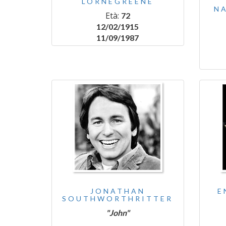
LORNEGREENE
N
Età:
72
12/02/1915
11/09/1987
JONATHAN
E
SOUTHWORTHRITTER
"John"