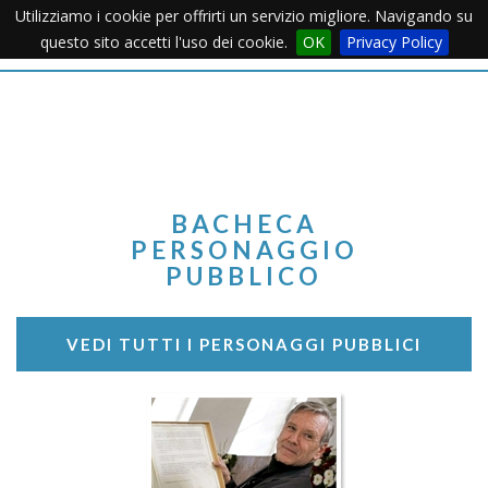
Utilizziamo i cookie per offrirti un servizio migliore. Navigando su
Apertu
questo sito accetti l'uso dei cookie.
OK
Privacy Policy
Menu
BACHECA
PERSONAGGIO
PUBBLICO
VEDI TUTTI I PERSONAGGI PUBBLICI