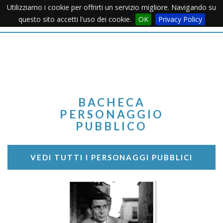
Utilizziamo i cookie per offrirti un servizio migliore. Navigando su
Apertu
questo sito accetti l'uso dei cookie.
OK
Privacy Policy
Menu
BACHECA
PERSONAGGIO
PUBBLICO
VEDI TUTTI I PERSONAGGI PUBBLICI