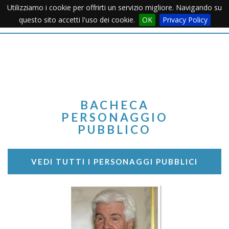
Utilizziamo i cookie per offrirti un servizio migliore. Navigando su
Apertu
questo sito accetti l'uso dei cookie.
OK
Privacy Policy
Menu
BACHECA
PERSONAGGIO
PUBBLICO
VEDI TUTTI I PERSONAGGI PUBBLICI