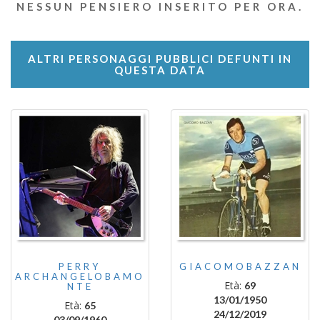
NESSUN PENSIERO INSERITO PER ORA.
ALTRI PERSONAGGI PUBBLICI DEFUNTI IN
QUESTA DATA
PERRY
GIACOMOBAZZAN
ARCHANGELOBAMO
Età:
69
NTE
13/01/1950
Età:
65
24/12/2019
03/09/1960