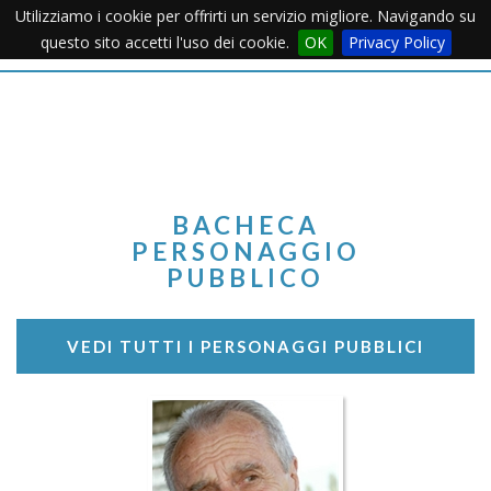
Utilizziamo i cookie per offrirti un servizio migliore. Navigando su
Apertu
questo sito accetti l'uso dei cookie.
OK
Privacy Policy
Menu
BACHECA
PERSONAGGIO
PUBBLICO
VEDI TUTTI I PERSONAGGI PUBBLICI