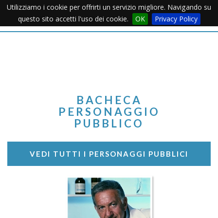
Utilizziamo i cookie per offrirti un servizio migliore. Navigando su
Apertu
questo sito accetti l'uso dei cookie.
OK
Privacy Policy
Menu
BACHECA
PERSONAGGIO
PUBBLICO
VEDI TUTTI I PERSONAGGI PUBBLICI