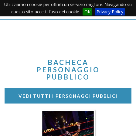
Utilizziamo i cookie per offrirti un servizio migliore. Navigando su
Apertu
questo sito accetti l'uso dei cookie.
OK
Privacy Policy
Menu
BACHECA
PERSONAGGIO
PUBBLICO
VEDI TUTTI I PERSONAGGI PUBBLICI