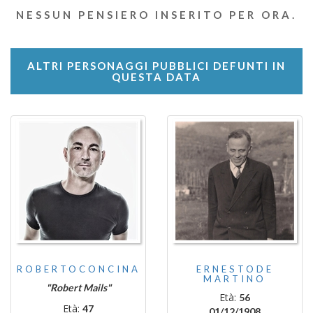
NESSUN PENSIERO INSERITO PER ORA.
ALTRI PERSONAGGI PUBBLICI DEFUNTI IN
QUESTA DATA
ROBERTOCONCINA
ERNESTODE
MARTINO
"Robert Mails"
Età:
56
Età:
47
01/12/1908