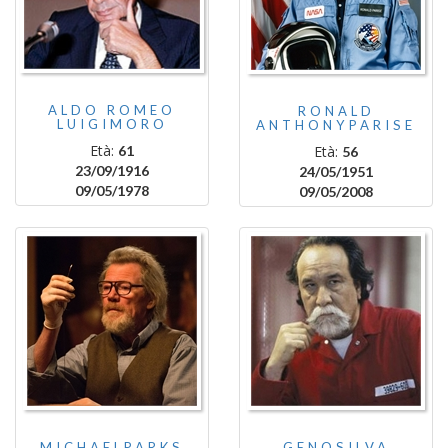
ALDO ROMEO
RONALD
LUIGIMORO
ANTHONYPARISE
Età:
Età:
61
56
23/09/1916
24/05/1951
09/05/1978
09/05/2008
MICHAELPARKS
GENOSILVA