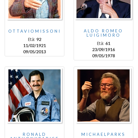
ALDO ROMEO
OTTAVIOMISSONI
LUIGIMORO
Età:
92
Età:
61
11/02/1921
23/09/1916
09/05/2013
09/05/1978
RONALD
MICHAELPARKS