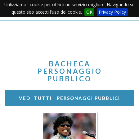
Utilizziamo i cookie per offrirti un servizio migliore. Navigando su
Apertu
questo sito accetti l'uso dei cookie.
OK
Privacy Policy
Menu
BACHECA
PERSONAGGIO
PUBBLICO
VEDI TUTTI I PERSONAGGI PUBBLICI