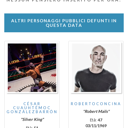
ALTRI PERSONAGGI PUBBLICI DEFUNTI IN
QUESTA DATA
CÉSAR
ROBERTOCONCINA
CUAUHTÉMOC
"Robert Mails"
GONZÁLEZBARRÓN
"Silver King"
Età:
47
03/11/1969
Età:
51