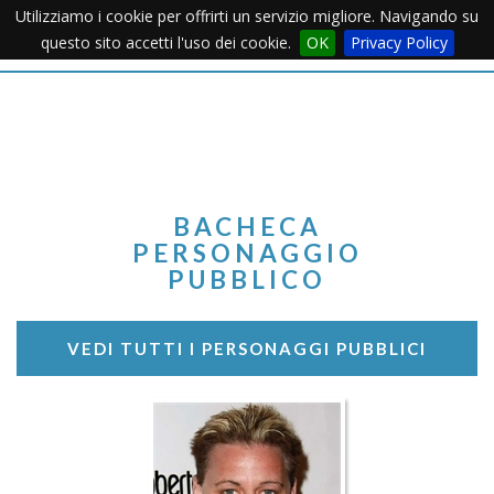
Utilizziamo i cookie per offrirti un servizio migliore. Navigando su
Apertu
questo sito accetti l'uso dei cookie.
OK
Privacy Policy
Menu
BACHECA
PERSONAGGIO
PUBBLICO
VEDI TUTTI I PERSONAGGI PUBBLICI