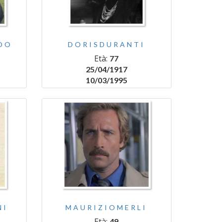
DO
DORISDURANTI
Età:
77
25/04/1917
10/03/1995
NI
MAURIZIOMERLI
Età:
49