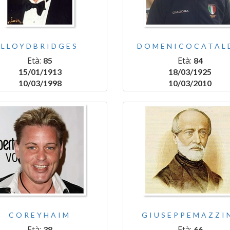
LLOYDBRIDGES
DOMENICOCATAL
Età:
Età:
85
84
15/01/1913
18/03/1925
10/03/1998
10/03/2010
COREYHAIM
GIUSEPPEMAZZI
Età:
Età:
38
66