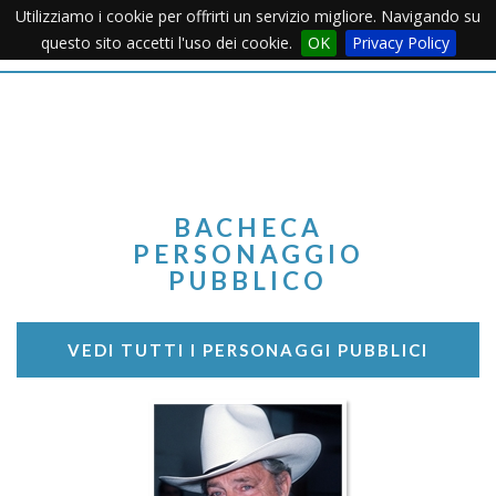
Utilizziamo i cookie per offrirti un servizio migliore. Navigando su
Apertu
questo sito accetti l'uso dei cookie.
OK
Privacy Policy
Menu
BACHECA
PERSONAGGIO
PUBBLICO
VEDI TUTTI I PERSONAGGI PUBBLICI