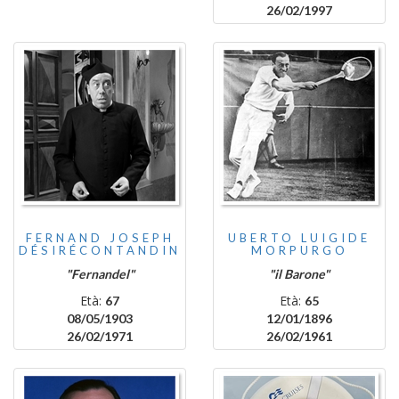
26/02/1997
FERNAND JOSEPH
UBERTO LUIGIDE
DÉSIRÉCONTANDIN
MORPURGO
"Fernandel"
"il Barone"
Età:
Età:
67
65
08/05/1903
12/01/1896
26/02/1971
26/02/1961