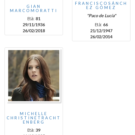
FRANCISCOSÁNCH
GIAN
EZ GÓMEZ
MARCOMORATTI
"Paco de Lucía"
Età:
81
Età:
29/11/1936
66
26/02/2018
21/12/1947
26/02/2014
MICHELLE
CHRISTINETRACHT
ENBERG
Età:
39