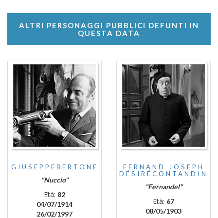
ALTRI PERSONAGGI PUBBLICI DEFUNTI IN
QUESTA DATA
GIUSEPPEBERTONE
FERNAND JOSEPH
DÉSIRÉCONTANDIN
"Nuccio"
"Fernandel"
Età:
82
Età:
67
04/07/1914
08/05/1903
26/02/1997