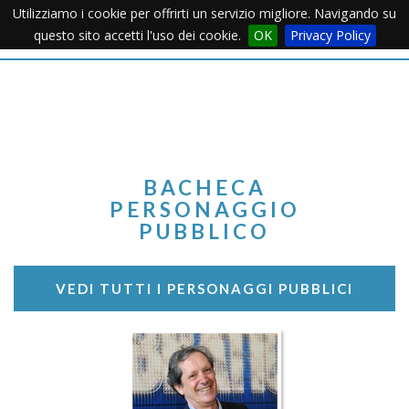
Utilizziamo i cookie per offrirti un servizio migliore. Navigando su
Apertu
questo sito accetti l'uso dei cookie.
OK
Privacy Policy
Menu
BACHECA
PERSONAGGIO
PUBBLICO
VEDI TUTTI I PERSONAGGI PUBBLICI