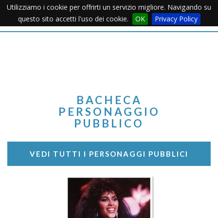
Utilizziamo i cookie per offrirti un servizio migliore. Navigando su
Apertu
questo sito accetti l'uso dei cookie.
OK
Privacy Policy
Menu
BACHECA
PERSONAGGIO
PUBBLICO
VEDI TUTTI I PERSONAGGI PUBBLICI