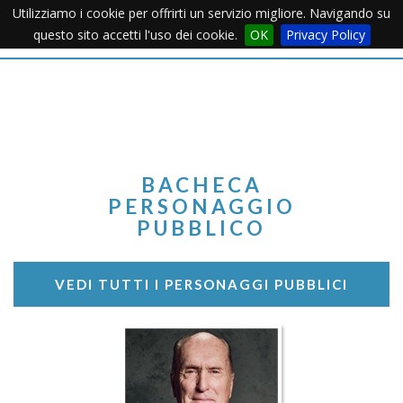
Utilizziamo i cookie per offrirti un servizio migliore. Navigando su
Apertu
questo sito accetti l'uso dei cookie.
OK
Privacy Policy
Menu
BACHECA
PERSONAGGIO
PUBBLICO
VEDI TUTTI I PERSONAGGI PUBBLICI