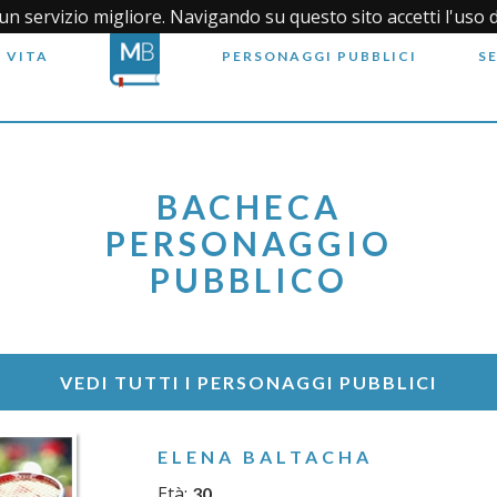
i un servizio migliore. Navigando su questo sito accetti l'uso 
 VITA
PERSONAGGI PUBBLICI
S
BACHECA
PERSONAGGIO
PUBBLICO
VEDI TUTTI I PERSONAGGI PUBBLICI
ELENA BALTACHA
Età:
30