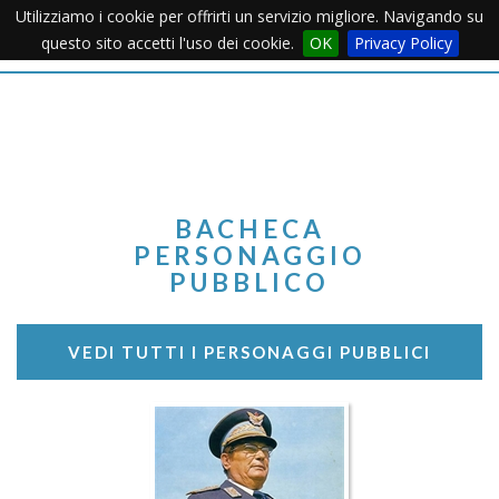
Utilizziamo i cookie per offrirti un servizio migliore. Navigando su
Apertu
questo sito accetti l'uso dei cookie.
OK
Privacy Policy
Menu
BACHECA
PERSONAGGIO
PUBBLICO
VEDI TUTTI I PERSONAGGI PUBBLICI