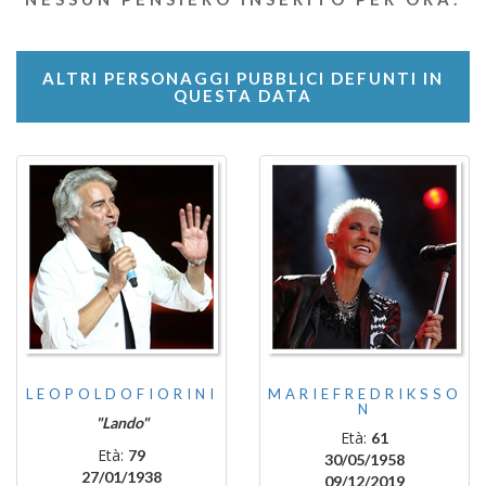
ALTRI PERSONAGGI PUBBLICI DEFUNTI IN
QUESTA DATA
LEOPOLDOFIORINI
MARIEFREDRIKSSO
N
"Lando"
Età:
61
Età:
79
30/05/1958
27/01/1938
09/12/2019