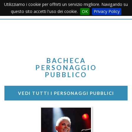
Utilizziamo i cookie per offrirti un servizio migliore. Navigando su
Apertu
questo sito accetti l'uso dei cookie.
OK
Privacy Policy
Menu
BACHECA
PERSONAGGIO
PUBBLICO
VEDI TUTTI I PERSONAGGI PUBBLICI