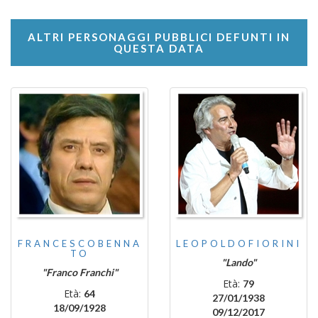
ALTRI PERSONAGGI PUBBLICI DEFUNTI IN
QUESTA DATA
FRANCESCOBENNA
LEOPOLDOFIORINI
TO
"Lando"
"Franco Franchi"
Età:
79
Età:
64
27/01/1938
18/09/1928
09/12/2017