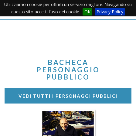
Utilizziamo i cookie per offrirti un servizio migliore. Navigando su
Apertu
questo sito accetti l'uso dei cookie.
OK
Privacy Policy
Menu
BACHECA
PERSONAGGIO
PUBBLICO
VEDI TUTTI I PERSONAGGI PUBBLICI