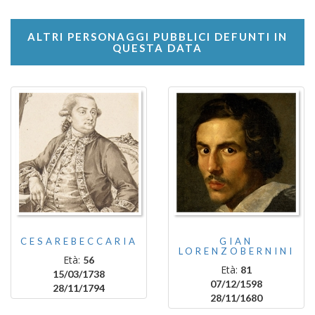
ALTRI PERSONAGGI PUBBLICI DEFUNTI IN
QUESTA DATA
CESAREBECCARIA
GIAN
LORENZOBERNINI
Età:
56
Età:
81
15/03/1738
07/12/1598
28/11/1794
28/11/1680