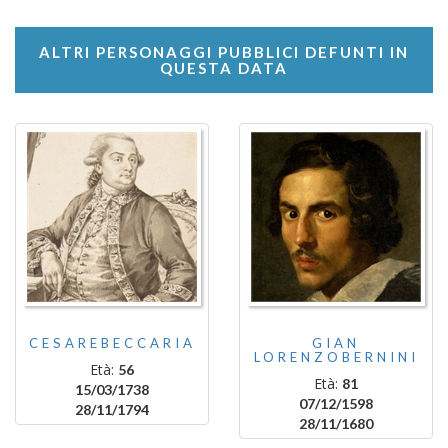
ALTRI PERSONAGGI PUBBLICI DEFUNTI IN
QUESTA DATA
CESAREBECCARIA
GIAN
LORENZOBERNINI
Età:
56
Età:
81
15/03/1738
07/12/1598
28/11/1794
28/11/1680